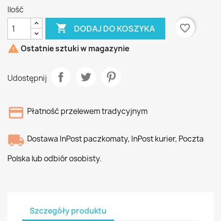
Ilość

favorite_border
DODAJ DO KOSZYKA

Ostatnie sztuki w magazynie
Udostępnij
Płatność przelewem tradycyjnym
Dostawa InPost paczkomaty, InPost kurier, Poczta
Polska lub odbiór osobisty.
Szczegóły produktu