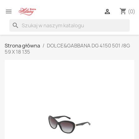
shopping_cart


(0)
search
Strona główna
DOLCE&GABBANA DG 4150 501 /8G
59 X 18 135